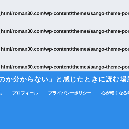
_html/roman30.com/wp-content/themes/sango-theme-pori
_html/roman30.com/wp-content/themes/sango-theme-pori
_html/roman30.com/wp-content/themes/sango-theme-pori
_html/roman30.com/wp-content/themes/sango-theme-pori
か分からない」と感じたときに読む場所｜
ム
プロフィール
プライバシーポリシー
心が軽くなる