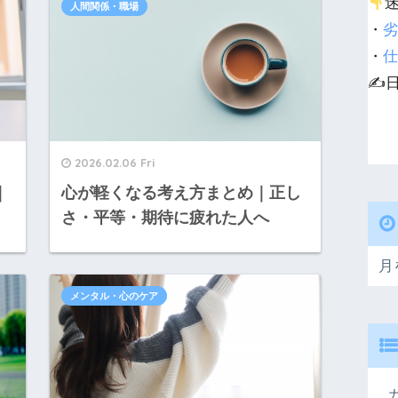
人間関係・職場
・
劣
・
仕
✍️
2026.02.06 Fri
｜
心が軽くなる考え方まとめ｜正し
さ・平等・期待に疲れた人へ
メンタル・心のケア