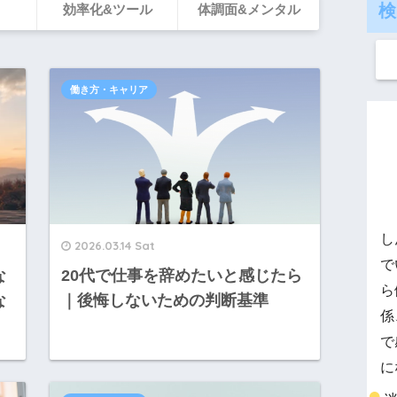
検
効率化&ツール
体調面&メンタル
働き方・キャリア
し
2026.03.14 Sat
で
な
20代で仕事を辞めたいと感じたら
ら
な
｜後悔しないための判断基準
係
で
に