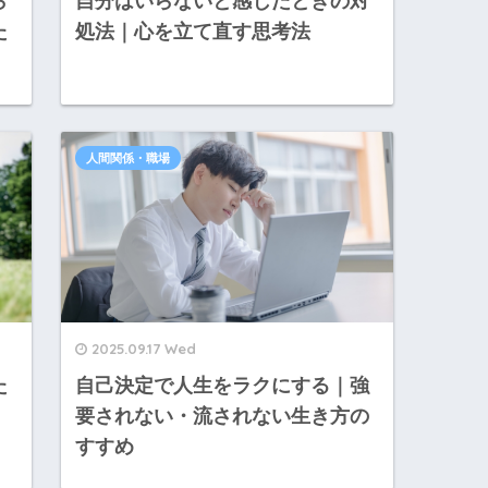
ら
自分はいらないと感じたときの対
た
処法｜心を立て直す思考法
人間関係・職場
2025.09.17 Wed
た
自己決定で人生をラクにする｜強
要されない・流されない生き方の
すすめ