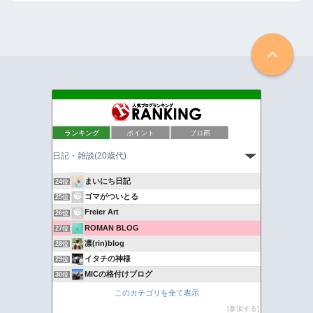
遼かなる遺産
20位
ランキング
ポイント
ブロ画
アサラーりえの日常とカーライフプログ
21位
29歳になってもうた。
22位
アラサー女の負けてたまるか！
23位
まいにち日記
24位
ゴマがついとる
25位
Freier Art
26位
ROMAN BLOG
27位
凛(rin)blog
28位
イタチの神様
29位
MICの格付けブログ
30位
敗残兵の背水の陣-人生逆転を目指せ-
31位
このカテゴリを全て表示
たっちゃん、isライフ
32位
参加する