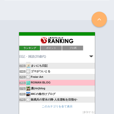
バンクーバー在住ひきこもり女子の日常
19位
ランキング
ポイント
ブロ画
アサラーりえの日常とカーライフプログ
20位
29歳になってもうた。
21位
アラサー女の負けてたまるか！
22位
まいにち日記
23位
ゴマがついとる
24位
Freier Art
25位
ROMAN BLOG
26位
凛(rin)blog
27位
MICの格付けブログ
28位
敗残兵の背水の陣-人生逆転を目指せ-
29位
たっちゃん、isライフ
30位
このカテゴリを全て表示
無駄遣いはダメだよ
31位
参加する