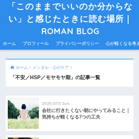
「このままでいいのか分からな
い」と感じたときに読む場所｜
ROMAN BLOG
ホーム
プロフィール
プライバシーポリシー
心が軽くなる考
ホーム
メンタル・心のケア
「不安／HSP／モヤモヤ期」の記事一覧
2025.07.13 Sun
会社に行きたくない朝にやってみること｜
気持ちが軽くなる7つの工夫