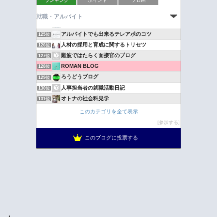
ランキング
ポイント
ブロ画
新卒採用担当のつぶやき
122位
ホームレス110番
123位
大学職員堪能！ブログ
124位
アルバイトでも出来るテレアポのコツ
125位
人材の採用と育成に関するトリセツ
126位
難波ではたらく面接官のブログ
127位
ROMAN BLOG
128位
ろうどうブログ
129位
人事担当者の就職活動日記
130位
オトナの社会科見学
131位
キャバクラ求人/紹介『エーライン』ブログ
132位
このカテゴリを全て表示
ご機嫌力で『絶対内定』
133位
参加する
就活応援コンパス
134位
このブログに投票する
夜のお仕事〜銀座六本木
135位