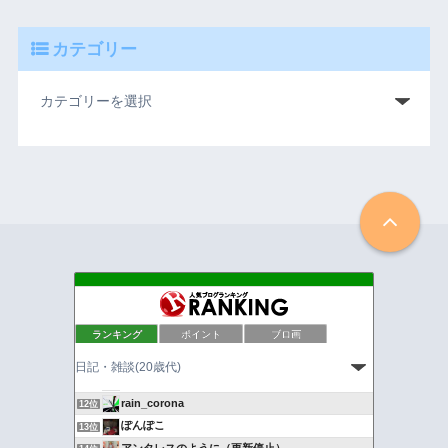
カテゴリー
亀戸ってどんな街？
8位
ランキング
ポイント
ブロ画
かっぱの川流れ"適当でいいっしょ。"
9位
スーパーポジティブ新米会社員 龍津勘吉
10位
ライトノベル、アニメ、ゲーム好きな独り言ブログ
11位
rain_corona
12位
ぽんぽこ
13位
アンタレスのように（更新停止）