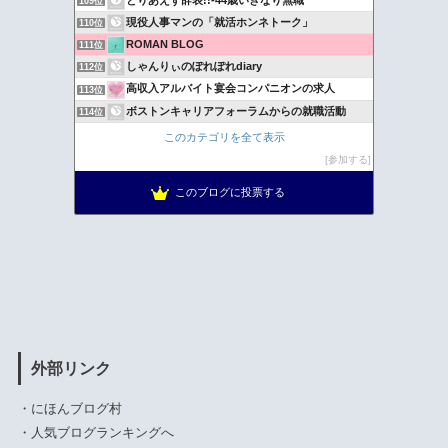
109位
現役人事マンの「就活ホンネトーク」
110位
ROMAN BLOG
111位
しゃんりぃのぽれぽれdiary
112位
高収入アルバイト宴会コンパニオンの求人
113位
ボストンキャリアフォーラムからの就職活動
114位
僕と私の就職活動日記
115位
このカテゴリを全て表示
地方就職活動奮戦記。だもんっ！ｗ
116位
参加する
さゆかのお仕事Notes
117位
このブログに投票する
アラフォーランナー一発屋商店！ | すべてのランナーに幸あ…
118位
外部リンク
・
にほんブログ村
・
人気ブログランキングへ