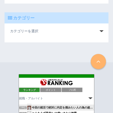
カテゴリー
クリーニング取次の求人
104位
ランキング
ポイント
ブロ画
テクニック就職活動
105位
運命のリゾートバイトブログ
106位
ずる賢い就職活動のすすめ
107位
今回の就活で絶対に内定を掴みたい人の為の超最強無駄ゼロ工業…
108位
とりあえず辞表!!‐44歳いきなり無職