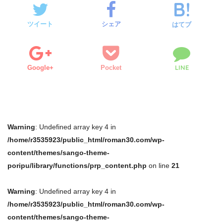
ツイート
シェア
はてブ
LINE
Google+
Pocket
Warning
: Undefined array key 4 in
/home/r3535923/public_html/roman30.com/wp-
content/themes/sango-theme-
poripu/library/functions/prp_content.php
on line
21
Warning
: Undefined array key 4 in
/home/r3535923/public_html/roman30.com/wp-
content/themes/sango-theme-