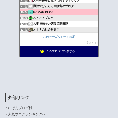
人材の採用と育成に関するトリセツ
122位
難波ではたらく面接官のブログ
123位
ROMAN BLOG
124位
ろうどうブログ
125位
人事担当者の就職活動日記
126位
オトナの社会科見学
127位
キャバクラ求人/紹介『エーライン』ブログ
128位
このカテゴリを全て表示
ご機嫌力で『絶対内定』
129位
参加する
就活応援コンパス
130位
このブログに投票する
dtd001 =メガネ4/7=
131位
外部リンク
・
にほんブログ村
・
人気ブログランキングへ