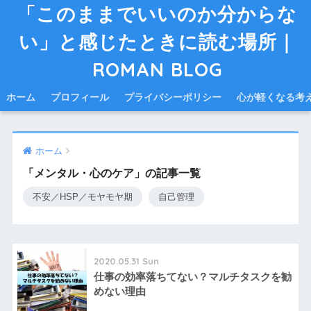
「このままでいいのか分からな
い」と感じたときに読む場所｜
ROMAN BLOG
ホーム
プロフィール
プライバシーポリシー
心が軽くなる考
ホーム
「メンタル・心のケア」の記事一覧
不安／HSP／モヤモヤ期
自己管理
2020.05.31 Sun
仕事の効率落ちてない？マルチタスクを勧
めない理由