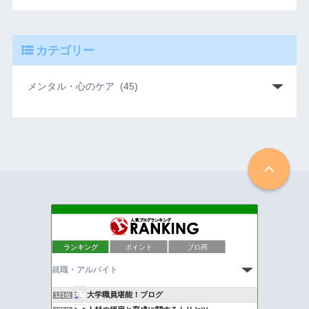
カテゴリー
アルバイトでも出来るテレアポのコツ
117位
ランキング
ポイント
ブロ画
新卒採用担当のつぶやき
118位
脱貧困！アラサーぷーちゃん婚活＆就活日記
119位
ホームレス110番
120位
大学職員堪能！ブログ
121位