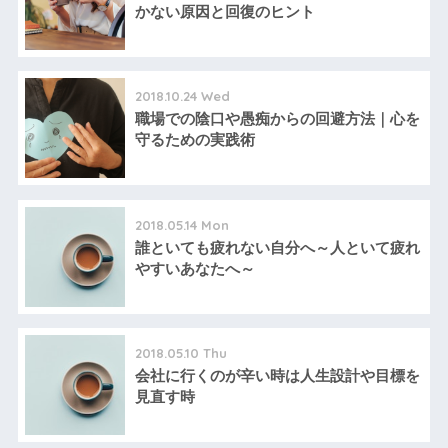
かない原因と回復のヒント
2018.10.24 Wed
職場での陰口や愚痴からの回避方法｜心を
守るための実践術
2018.05.14 Mon
誰といても疲れない自分へ～人といて疲れ
やすいあなたへ～
2018.05.10 Thu
会社に行くのが辛い時は人生設計や目標を
見直す時