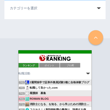
キャリパス
19位
ランキング
ポイント
ブロ画
バリスタFIREへの道
20位
ハイキャリアナビ | リスキリングと転職情報のサイト
21位
Happy Tech Midlife
22位
2週間独学で証券外務員試験1種に合格体験ブログ
23位
転職して良かった.com
24位
看護師 募集
25位
ROMAN BLOG
26位
消防士になる、を知る、から学ぶための消防士ドットコム
27位
フクヤク！ | 薬剤師転職の裏側は、評価する側に聞け。
28位