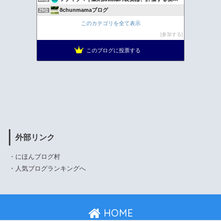
8chunmamaブログ
29位
Create free
30位
このカテゴリを全て表示
社会人のタメになる情報
31位
参加する
投資と転職と資格取得 ブラック企業からの逆転
32位
このブログに投票する
消防LIFE〜消防士の仕事と転職と結婚生活をリアルに語る〜
33位
外部リンク
・
にほんブログ村
・
人気ブログランキングへ
HOME