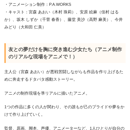
・アニメーション制作：P.A.WORKS
・キャスト：宮森 あおい（木村 珠莉）、安原 絵麻（佳村 はる
か）、坂木 しずか（千菅 春香）、藤堂 美沙（高野 麻美）、今井
みどり（大和田 仁美）
友との夢だけを胸に突き進む少女たち（アニメ制作
のリアルな現場をアニメで！）
主人公（宮森 あおい）が悪戦苦闘しながらも作品を作り上げるた
めに奔走するドタバタ感動ストーリー。
アニメの制作現場を準リアルに描いたアニメ。
1つの作品に多くの人が関わり、その誰もが己のプライドや夢をか
けて作り上げていく。
監督、原画、脚本、声優、アニメーターなど、1人ひとりが自分の