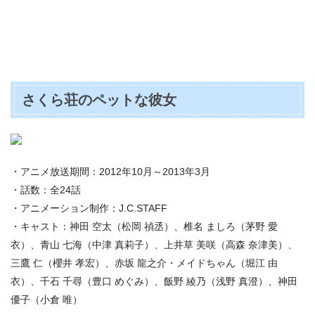
さくら荘のペットな彼女
・アニメ放送期間：2012年10月～2013年3月
・話数：全24話
・アニメーション制作：J.C.STAFF
・キャスト：神田 空太（松岡 禎丞）、椎名 ましろ（茅野 愛
衣）、青山 七海（中津 真莉子）、上井草 美咲（高森 奈津美）、
三鷹 仁（櫻井 孝宏）、赤坂 龍之介・メイドちゃん（堀江 由
衣）、千石 千尋（豊口 めぐみ）、飯野 綾乃（浅野 真澄）、神田
優子（小倉 唯）