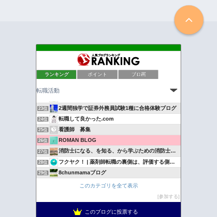
転職ラジオ｜転職に関する情報発信メディア
19位
ランキング
ポイント
ブロ画
キャリパス
20位
バリスタFIREへの道
21位
Happy Tech Midlife
22位
2週間独学で証券外務員試験1種に合格体験ブログ
23位
転職して良かった.com
24位
看護師 募集
25位
ROMAN BLOG
26位
消防士になる、を知る、から学ぶための消防士ドットコム
27位
フクヤク！ | 薬剤師転職の裏側は、評価する側に聞け。
28位
8chunmamaブログ
29位
Create free
30位
このカテゴリを全て表示
社会人のタメになる情報
31位
参加する
投資と転職と資格取得 ブラック企業からの逆転
32位
このブログに投票する
消防LIFE〜消防士の仕事と転職と結婚生活をリアルに語る〜
33位