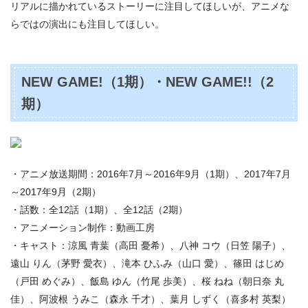
リアルに描かれているストーリーに注目してほしいが、アニメな
らではの演出にも注目してほしい。
NEW GAME!（1期）・NEW GAME!!（2
期）
・アニメ放送期間：2016年7月～2016年9月（1期）、2017年7月
～2017年9月（2期）
・話数：全12話（1期）、全12話（2期）
・アニメーション制作：動画工房
・キャスト：涼風 青葉（高田 憂希）、八神 コウ（日笠 陽子）、
遠山 りん（茅野 愛衣）、滝本 ひふみ（山口 愛）、篠田 はじめ
（戸田 めぐみ）、飯島 ゆん（竹尾 歩美）、桜 ねね（朝日奈 丸
佳）、阿波根 うみこ（森永 千才）、葉月 しずく（喜多村 英梨）