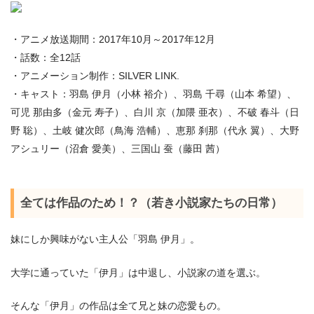
・アニメ放送期間：2017年10月～2017年12月
・話数：全12話
・アニメーション制作：SILVER LINK.
・キャスト：羽島 伊月（小林 裕介）、羽島 千尋（山本 希望）、
可児 那由多（金元 寿子）、白川 京（加隈 亜衣）、不破 春斗（日
野 聡）、土岐 健次郎（鳥海 浩輔）、恵那 刹那（代永 翼）、大野
アシュリー（沼倉 愛美）、三国山 蚕（藤田 茜）
全ては作品のため！？（若き小説家たちの日常）
妹にしか興味がない主人公「羽島 伊月」。
大学に通っていた「伊月」は中退し、小説家の道を選ぶ。
そんな「伊月」の作品は全て兄と妹の恋愛もの。