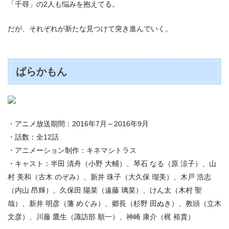
「千尋」の2人も悩みを抱えてる。
だが、それぞれが新たな見つけて突き進んでいく。
ばらかもん
・アニメ放送期間：2016年7月～2016年9月
・話数：全12話
・アニメーション制作：キネマシトラス
・キャスト：半田 清舟（小野 大輔）、琴石 なる（原 涼子）、山
村 美和（古木 のぞみ）、新井 珠子（大久保 瑠美）、木戸 浩志
（内山 昂輝）、久保田 陽菜（遠藤 璃菜）、けん太（木村 聖
哉）、新井 明彦（藩 めぐみ）、郷長（杉野 田ぬき）、教頭（立木
文彦）、川藤 鷹生（諏訪部 順一）、神崎 康介（梶 裕貴）