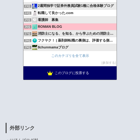
2週間独学で証券外務員試験1種に合格体験ブログ
23位
転職して良かった.com
24位
看護師 募集
25位
ROMAN BLOG
26位
消防士になる、を知る、から学ぶための消防士ドットコム
27位
フクヤク！ | 薬剤師転職の裏側は、評価する側に聞け。
28位
8chunmamaブログ
29位
Create free
30位
このカテゴリを全て表示
社会人のタメになる情報
31位
参加する
投資と転職と資格取得 ブラック企業からの逆転
32位
このブログに投票する
消防LIFE〜消防士の仕事と転職と結婚生活をリアルに語る〜
33位
外部リンク